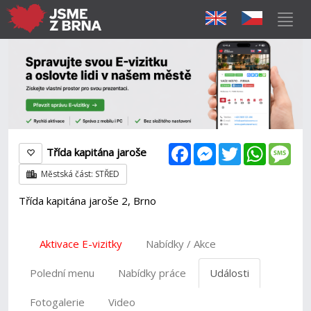
Facebook
Messenger
Twitter
WhatsAp
Mes
Třída kapitána jaroše
Městská část: STŘED
Třída kapitána jaroše 2, Brno
Aktivace E-vizitky
Nabídky / Akce
Polední menu
Nabídky práce
Události
Fotogalerie
Video