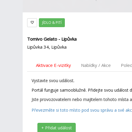
JÍDLO & PITÍ
Tomivo Gelato - Lipůvka
Lipůvka 34, Lipůvka
Aktivace E-vizitky
Nabídky / Akce
Pole
Vystavte svou událost.
Portál funguje samooblužně. Přidejte svou událost 
Jste provozovatelem nebo majitelem tohoto místa a
Převezměte si toto místo pod svou správu a své akce
+ Přidat událost