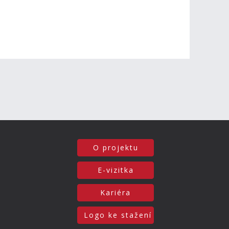
O projektu
E-vizitka
Kariéra
Logo ke stažení