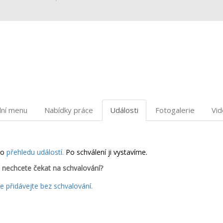
dní menu
Nabídky práce
Události
Fotogalerie
Vi
do
přehledu událostí.
Po schválení ji vystavíme.
 nechcete čekat na schvalování?
 přidávejte bez schvalování.