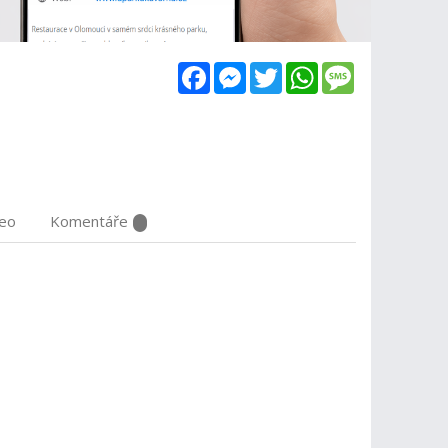
Facebook
Messenger
Twitter
WhatsApp
Message
deo
Komentáře