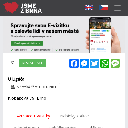
Facebook
Messenger
Twitter
WhatsAp
Mes
RESTAURACE
U Ligáča
Městská část: BOHUNICE
Klobásova 79, Brno
Aktivace E-vizitky
Nabídky / Akce
Polední menu
Nabídky práce
Události