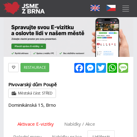
Facebook
Messenger
Twitter
WhatsAp
Mes
RESTAURACE
Pivovarský dům Poupě
Městská část: STŘED
Dominikánská 15, Brno
Aktivace E-vizitky
Nabídky / Akce
Polední menu
Nabídky práce
Události