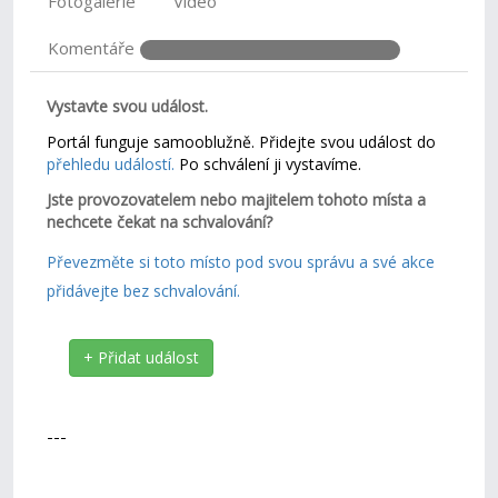
Fotogalerie
Video
Komentáře
Vystavte svou událost.
Portál funguje samooblužně. Přidejte svou událost do
přehledu událostí.
Po schválení ji vystavíme.
Jste provozovatelem nebo majitelem tohoto místa a
nechcete čekat na schvalování?
Převezměte si toto místo pod svou správu a své akce
přidávejte bez schvalování.
+ Přidat událost
---