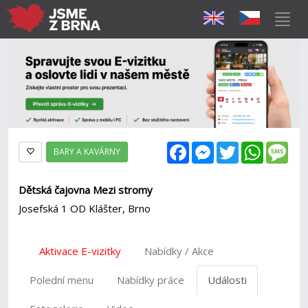
Facebook
Messenger
Twitter
WhatsAp
Mes
BARY A KAVÁRNY
Dětská čajovna Mezi stromy
Josefská 1 OD Klášter, Brno
Aktivace E-vizitky
Nabídky / Akce
Polední menu
Nabídky práce
Události