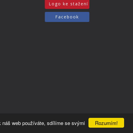
Logo ke stažení
Facebook
Rozumím!
k náš web používáte, sdílíme se svými