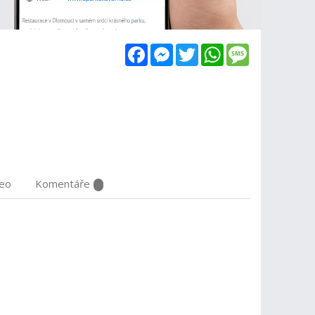
Facebook
Messenger
Twitter
WhatsApp
Message
deo
Komentáře