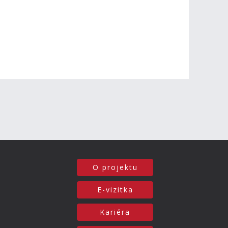
O projektu
E-vizitka
Kariéra