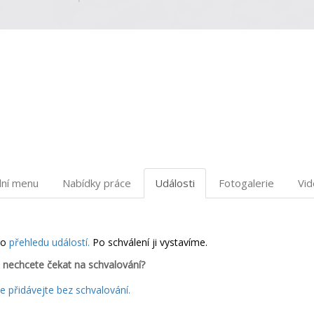
dní menu
Nabídky práce
Události
Fotogalerie
Vi
do
přehledu událostí.
Po schválení ji vystavíme.
 nechcete čekat na schvalování?
 přidávejte bez schvalování.