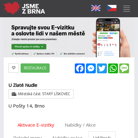
Facebook
Messenger
Twitter
WhatsAp
Mes
RESTAURACE
U Zlaté Nudle
Městská část: STARÝ LÍSKOVEC
U Pošty 14, Brno
Aktivace E-vizitky
Nabídky / Akce
Polední menu
Nabídky práce
Události