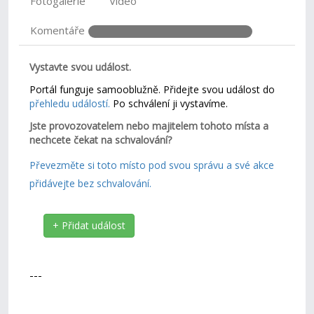
Fotogalerie
Video
Komentáře
Vystavte svou událost.
Portál funguje samooblužně. Přidejte svou událost do
přehledu událostí.
Po schválení ji vystavíme.
Jste provozovatelem nebo majitelem tohoto místa a
nechcete čekat na schvalování?
Převezměte si toto místo pod svou správu a své akce
přidávejte bez schvalování.
+ Přidat událost
---