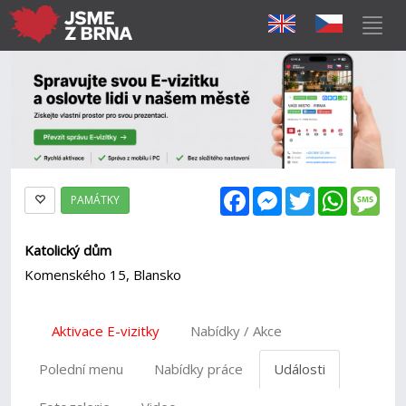
Facebook
Messenger
Twitter
WhatsAp
Mes
PAMÁTKY
Katolický dům
Komenského 15, Blansko
Aktivace E-vizitky
Nabídky / Akce
Polední menu
Nabídky práce
Události