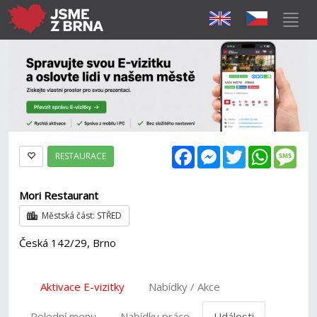
Facebook
Messenger
Twitter
WhatsAp
Mes
RESTAURACE
Mori Restaurant
Městská část: STŘED
Česká 142/29, Brno
Aktivace E-vizitky
Nabídky / Akce
Polední menu
Nabídky práce
Události