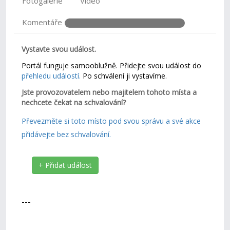
Fotogalerie
Video
Komentáře
Vystavte svou událost.
Portál funguje samooblužně. Přidejte svou událost do
přehledu událostí.
Po schválení ji vystavíme.
Jste provozovatelem nebo majitelem tohoto místa a
nechcete čekat na schvalování?
Převezměte si toto místo pod svou správu a své akce
přidávejte bez schvalování.
+ Přidat událost
---