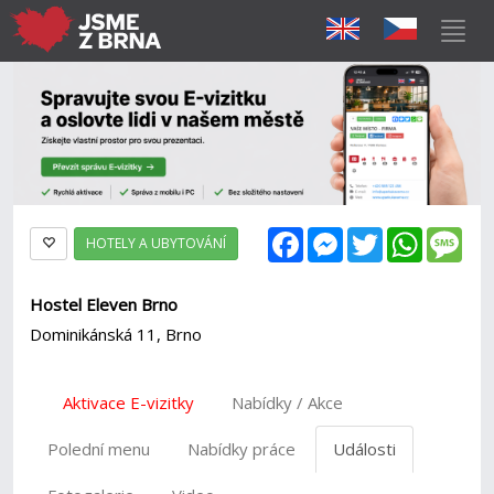
Facebook
Messenger
Twitter
WhatsAp
Mes
HOTELY A UBYTOVÁNÍ
Hostel Eleven Brno
Dominikánská 11, Brno
Aktivace E-vizitky
Nabídky / Akce
Polední menu
Nabídky práce
Události