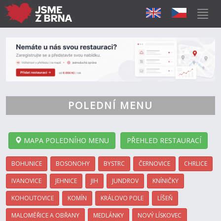
POLEDNÍ MENU
MAPA POLEDNÍHO MENU
PŘEHLED RESTAURACÍ
BOHUNICE
BOSONOHY
BYSTRC
ČERNOVICE
CHRLICE
IVANOVICE
JEHNICE
JIH
JUNDROV
KNÍNIČKY
KOHOUTOVICE
KOMÍN
KRÁLOVO POLE
LÍŠEŇ
MALOMĚŘICE A OBŘANY
MEDLÁNKY
NOVÝ LÍSKOVEC