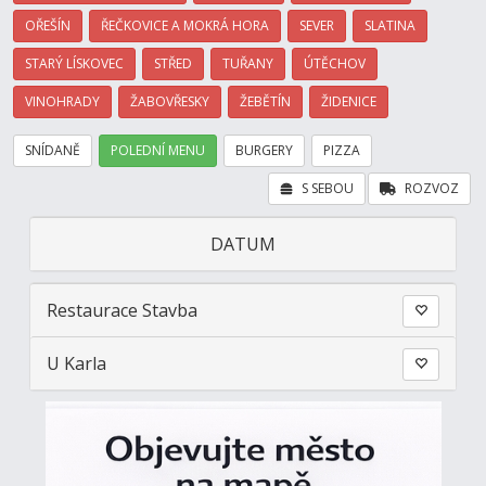
OŘEŠÍN
ŘEČKOVICE A MOKRÁ HORA
SEVER
SLATINA
STARÝ LÍSKOVEC
STŘED
TUŘANY
ÚTĚCHOV
VINOHRADY
ŽABOVŘESKY
ŽEBĚTÍN
ŽIDENICE
SNÍDANĚ
POLEDNÍ MENU
BURGERY
PIZZA
S SEBOU
ROZVOZ
DATUM
Restaurace Stavba
U Karla