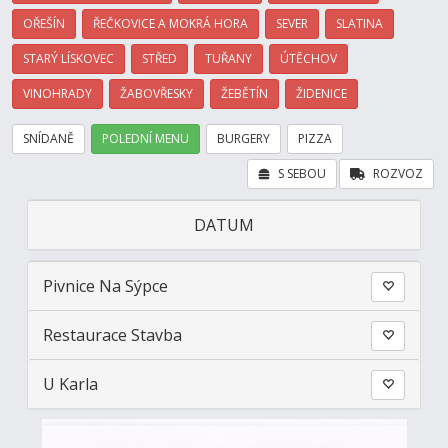
OŘEŠÍN
ŘEČKOVICE A MOKRÁ HORA
SEVER
SLATINA
STARÝ LÍSKOVEC
STŘED
TUŘANY
ÚTĚCHOV
VINOHRADY
ŽABOVŘESKY
ŽEBĚTÍN
ŽIDENICE
SNÍDANĚ
POLEDNÍ MENU
BURGERY
PIZZA
S SEBOU
ROZVOZ
DATUM
Pivnice Na Sýpce
Restaurace Stavba
U Karla