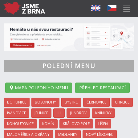
POLEDNÍ MENU
MAPA POLEDNÍHO MENU
PŘEHLED RESTAURACÍ
BOHUNICE
BOSONOHY
BYSTRC
ČERNOVICE
CHRLICE
IVANOVICE
JEHNICE
JIH
JUNDROV
KNÍNIČKY
KOHOUTOVICE
KOMÍN
KRÁLOVO POLE
LÍŠEŇ
MALOMĚŘICE A OBŘANY
MEDLÁNKY
NOVÝ LÍSKOVEC