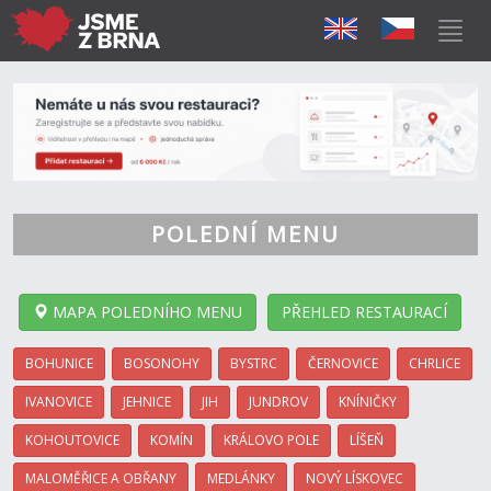
POLEDNÍ MENU
MAPA POLEDNÍHO MENU
PŘEHLED RESTAURACÍ
BOHUNICE
BOSONOHY
BYSTRC
ČERNOVICE
CHRLICE
IVANOVICE
JEHNICE
JIH
JUNDROV
KNÍNIČKY
KOHOUTOVICE
KOMÍN
KRÁLOVO POLE
LÍŠEŇ
MALOMĚŘICE A OBŘANY
MEDLÁNKY
NOVÝ LÍSKOVEC