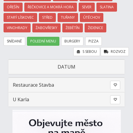
OŘEŠÍN
ŘEČKOVICE A MOKRÁ HORA
SEVER
SLATINA
STARÝ LÍSKOVEC
STŘED
TUŘANY
ÚTĚCHOV
VINOHRADY
ŽABOVŘESKY
ŽEBĚTÍN
ŽIDENICE
SNÍDANĚ
POLEDNÍ MENU
BURGERY
PIZZA
S SEBOU
ROZVOZ
DATUM
Restaurace Stavba
U Karla