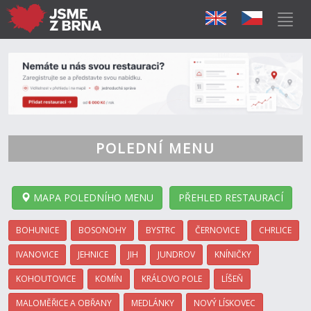
POLEDNÍ MENU
MAPA POLEDNÍHO MENU
PŘEHLED RESTAURACÍ
BOHUNICE
BOSONOHY
BYSTRC
ČERNOVICE
CHRLICE
IVANOVICE
JEHNICE
JIH
JUNDROV
KNÍNIČKY
KOHOUTOVICE
KOMÍN
KRÁLOVO POLE
LÍŠEŇ
MALOMĚŘICE A OBŘANY
MEDLÁNKY
NOVÝ LÍSKOVEC