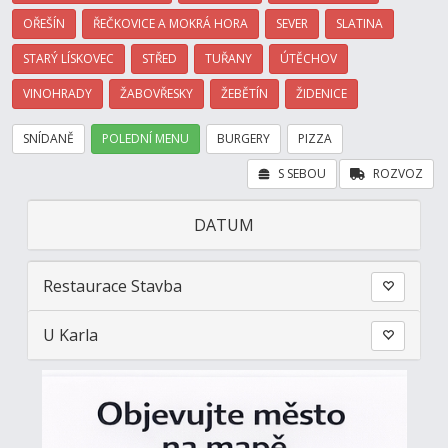
OŘEŠÍN
ŘEČKOVICE A MOKRÁ HORA
SEVER
SLATINA
STARÝ LÍSKOVEC
STŘED
TUŘANY
ÚTĚCHOV
VINOHRADY
ŽABOVŘESKY
ŽEBĚTÍN
ŽIDENICE
SNÍDANĚ
POLEDNÍ MENU
BURGERY
PIZZA
S SEBOU
ROZVOZ
DATUM
Restaurace Stavba
U Karla