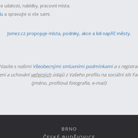
te udalosti, nabídky, pracovní místa.
lu
a spravujte si vše sami.
Jsmez.cz propojuje místa, podniky, akce a lidi napříč městy.
hlasíte s našimi
Všeobecnými smluvními podmínkami
a s registra
ní a uchování
veřejných
údajů z Vašeho profilu na sociální síti F
(jméno, profilová fotografie, e-mail)
BRNO
ČESKÉ BUDĚJOVICE