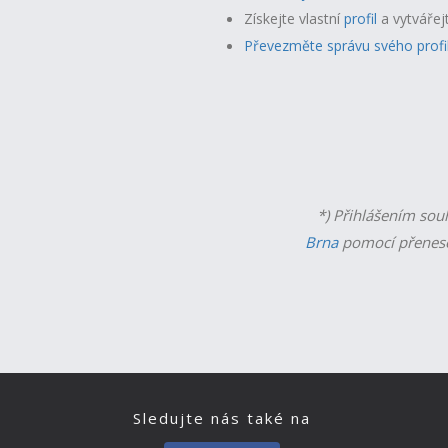
Získejte vlastní
profil
a v
ytvářej
Převezměte správu svého profi
*) Přihlášením sou
Brna
pomocí přenese
Sledujte nás také na