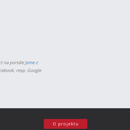
cí na portále
Jsme z
acebook, resp. Google
O projektu