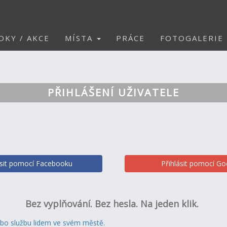
DKY / AKCE
MÍSTA
PRÁCE
FOTOGALERIE
PŘIHLÁŠENÍ UŽIVATELE
ásit pomocí Facebooku
Přihlásit pomocí Go
Bez vyplňování. Bez hesla. Na jeden klik.
ebo službu lidem ve svém městě.