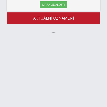
MAPA UDÁLOSTÍ
AKTUÁLNÍ OZNÁMENÍ
---