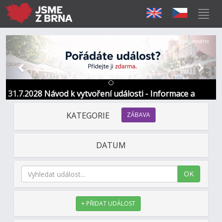
Předchozí
Další
Sponzorováno
31.7.2028 Návod k vytvoření události - Informace a
kontakt
KATEGORIE
ZÁBAVA
DATUM
OK
+ PŘIDAT UDÁLOST