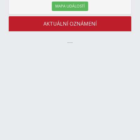
MAPA UDÁLOSTÍ
AKTUÁLNÍ OZNÁMENÍ
---