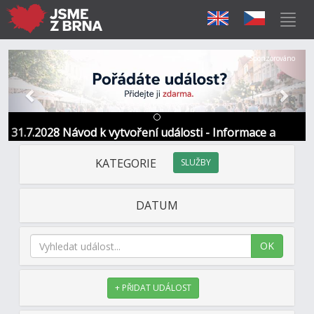
Předchozí
Další
Sponzorováno
31.7.2028 Návod k vytvoření události - Informace a
kontakt
KATEGORIE
SLUŽBY
DATUM
OK
+ PŘIDAT UDÁLOST