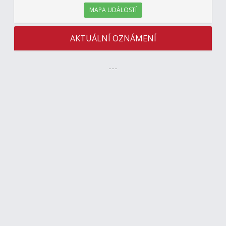
MAPA UDÁLOSTÍ
AKTUÁLNÍ OZNÁMENÍ
---