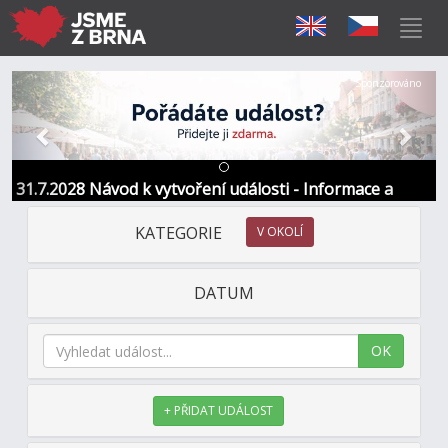
Předchozí
Další
Sponzorováno
31.7.2028 Návod k vytvoření události - Informace a
kontakt
KATEGORIE
V OKOLÍ
DATUM
OK
+ PŘIDAT UDÁLOST