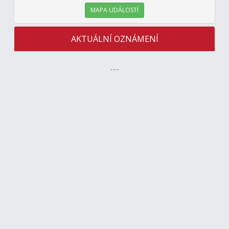
MAPA UDÁLOSTÍ
AKTUÁLNÍ OZNÁMENÍ
---