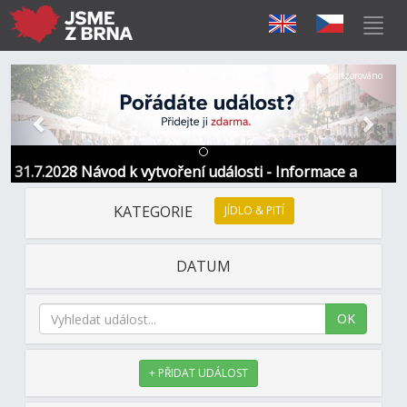
Předchozí
Další
Sponzorováno
31.7.2028 Návod k vytvoření události - Informace a
kontakt
KATEGORIE
JÍDLO & PITÍ
DATUM
OK
+ PŘIDAT UDÁLOST