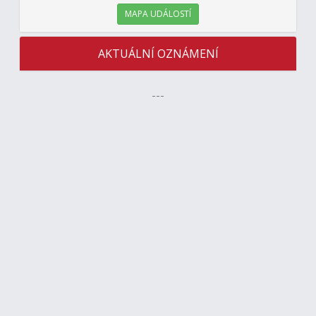
MAPA UDÁLOSTÍ
AKTUÁLNÍ OZNÁMENÍ
---