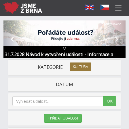
Předchozí
Další
Sponzorováno
31.7.2028 Návod k vytvoření události - Informace a
kontakt
KATEGORIE
KULTURA
DATUM
OK
+ PŘIDAT UDÁLOST