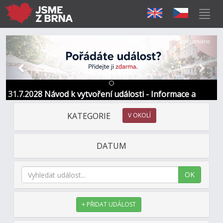
Předchozí
Další
Sponzorováno
31.7.2028 Návod k vytvoření události - Informace a
kontakt
KATEGORIE
V OKOLÍ
DATUM
OK
+ PŘIDAT UDÁLOST