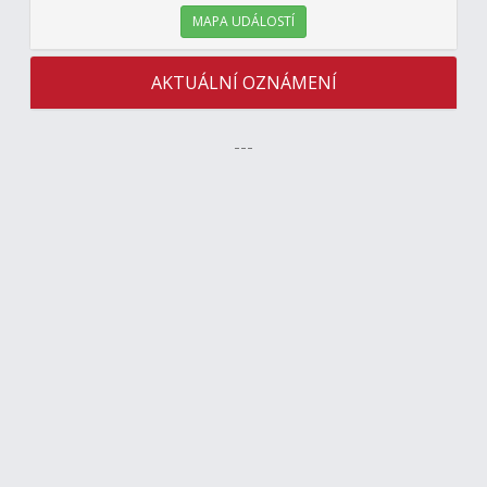
MAPA UDÁLOSTÍ
AKTUÁLNÍ OZNÁMENÍ
---