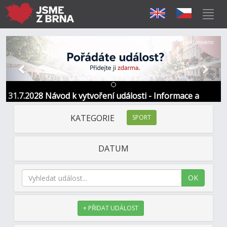
Předchozí
Další
Sponzorováno
31.7.2028 Návod k vytvoření události - Informace a
kontakt
KATEGORIE
SPORT
DATUM
OK
+ PŘIDAT UDÁLOST