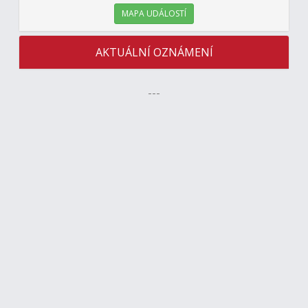
MAPA UDÁLOSTÍ
AKTUÁLNÍ OZNÁMENÍ
---