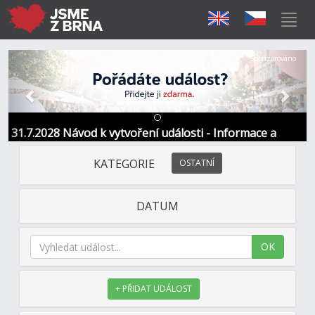
Předchozí
Další
Sponzorováno
31.7.2028 Návod k vytvoření události - Informace a
kontakt
KATEGORIE
OSTATNÍ
DATUM
OK
+ PŘIDAT UDÁLOST