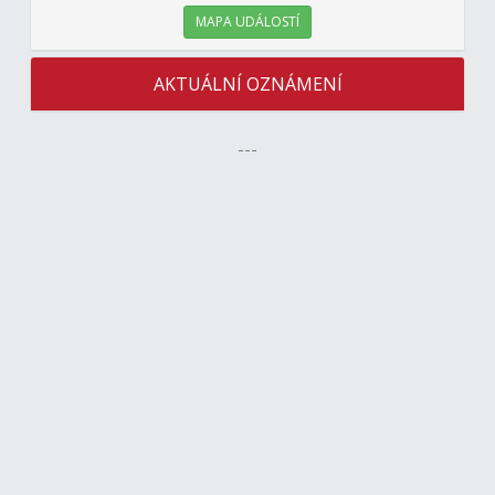
MAPA UDÁLOSTÍ
AKTUÁLNÍ OZNÁMENÍ
---