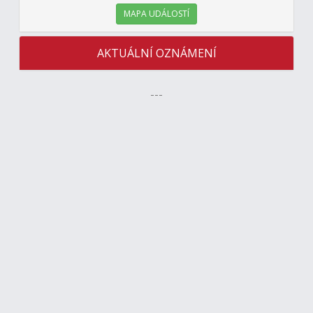
MAPA UDÁLOSTÍ
AKTUÁLNÍ OZNÁMENÍ
---