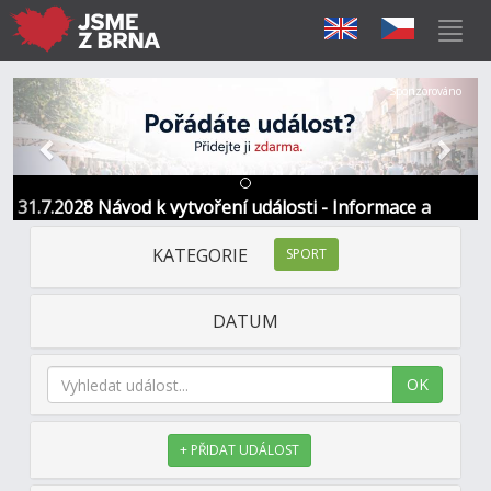
Předchozí
Další
Sponzorováno
31.7.2028 Návod k vytvoření události - Informace a
kontakt
KATEGORIE
SPORT
DATUM
OK
+ PŘIDAT UDÁLOST