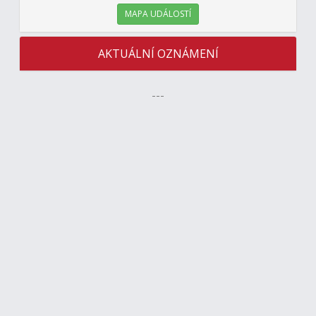
MAPA UDÁLOSTÍ
AKTUÁLNÍ OZNÁMENÍ
---