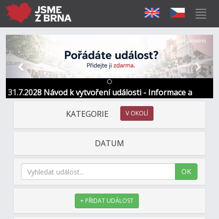
Předchozí
Další
Sponzorováno
31.7.2028 Návod k vytvoření události - Informace a
kontakt
KATEGORIE
V OKOLÍ
DATUM
OK
+ PŘIDAT UDÁLOST