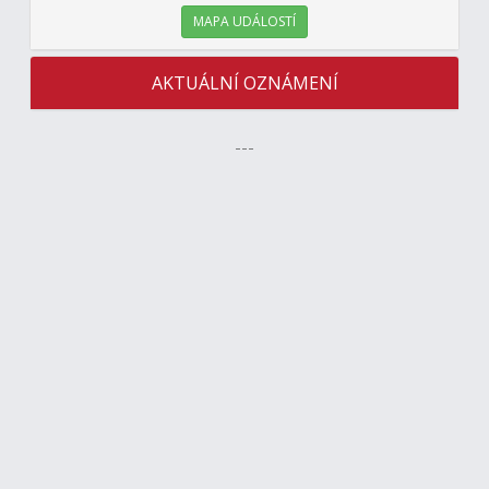
MAPA UDÁLOSTÍ
AKTUÁLNÍ OZNÁMENÍ
---