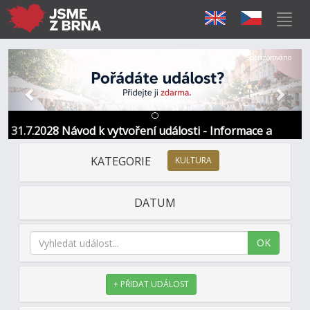
Předchozí
Další
Sponzorováno
31.7.2028 Návod k vytvoření události - Informace a
kontakt
KATEGORIE
KULTURA
DATUM
OK
+ PŘIDAT UDÁLOST