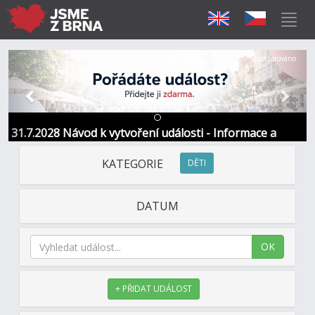
Předchozí
Další
Sponzorováno
31.7.2028 Návod k vytvoření události - Informace a
kontakt
KATEGORIE
DĚTI
DATUM
OK
+ PŘIDAT UDÁLOST