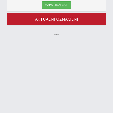
MAPA UDÁLOSTÍ
AKTUÁLNÍ OZNÁMENÍ
---