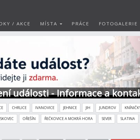
DKY / AKCE
MÍSTA
PRÁCE
FOTOGALERIE
S
ní události - Informace a konta
CE
CHRLICE
IVANOVICE
JEHNICE
JIH
JUNDROV
KNÍNIČK
ÍSKOVEC
OŘEŠÍN
ŘEČKOVICE A MOKRÁ HORA
SEVER
SLATINA