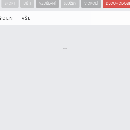
SPORT
DĚTI
VZDĚLÁNÍ
SLUŽBY
V OKOLÍ
DLOUHODOBÉ
TÝDEN
VŠE
---