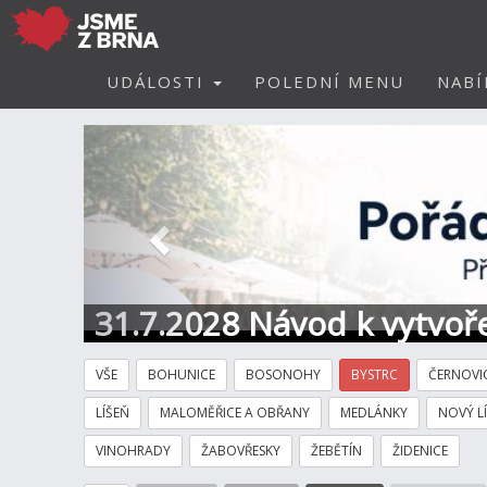
UDÁLOSTI
POLEDNÍ MENU
NABÍ
Předchozí
31.7.2028 Návod k vytvoře
VŠE
BOHUNICE
BOSONOHY
BYSTRC
ČERNOVI
LÍŠEŇ
MALOMĚŘICE A OBŘANY
MEDLÁNKY
NOVÝ L
VINOHRADY
ŽABOVŘESKY
ŽEBĚTÍN
ŽIDENICE