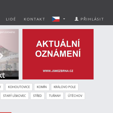
LIDÉ
KONTAKT
PŘIHLÁSIT
Další
ponzorováno
kt
Y
KOHOUTOVICE
KOMÍN
KRÁLOVO POLE
STARÝ LÍSKOVEC
STŘED
TUŘANY
ÚTĚCHOV