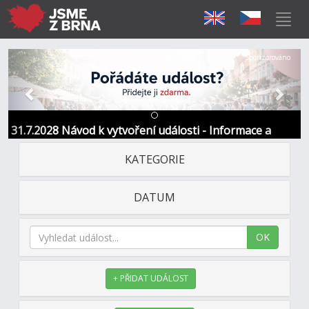
Předchozí
Další
Sponzorováno
31.7.2028 Návod k vytvoření události - Informace a
kontakt
KATEGORIE
DATUM
OK
+ PŘIDAT UDÁLOST