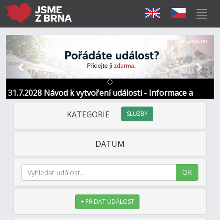
Předchozí
Další
Sponzorováno
31.7.2028 Návod k vytvoření události - Informace a
kontakt
KATEGORIE
SLUŽBY
DATUM
OK
+ PŘIDAT UDÁLOST