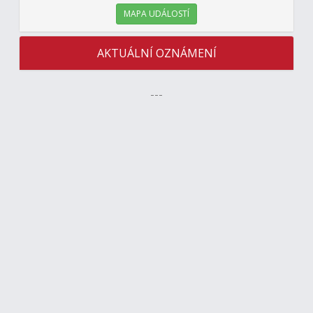
MAPA UDÁLOSTÍ
AKTUÁLNÍ OZNÁMENÍ
---