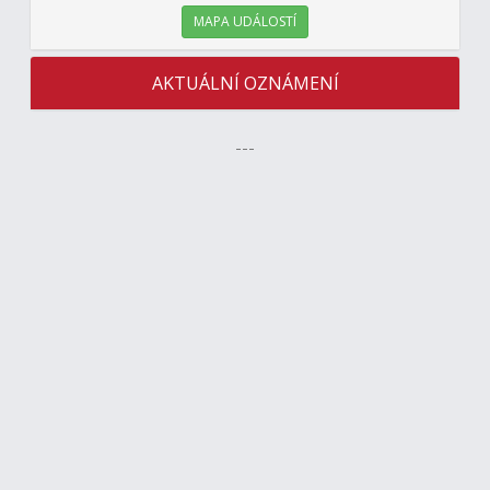
MAPA UDÁLOSTÍ
AKTUÁLNÍ OZNÁMENÍ
---