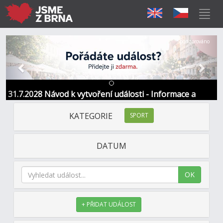
Předchozí
Další
Sponzorováno
31.7.2028 Návod k vytvoření události - Informace a
kontakt
KATEGORIE
SPORT
DATUM
OK
+ PŘIDAT UDÁLOST