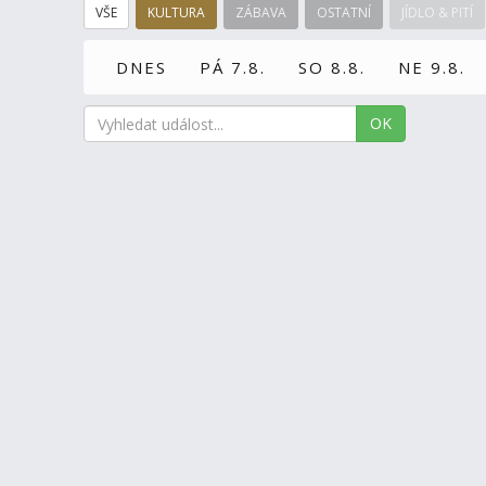
VŠE
KULTURA
ZÁBAVA
OSTATNÍ
JÍDLO & PITÍ
DNES
PÁ 7.8.
SO 8.8.
NE 9.8.
OK