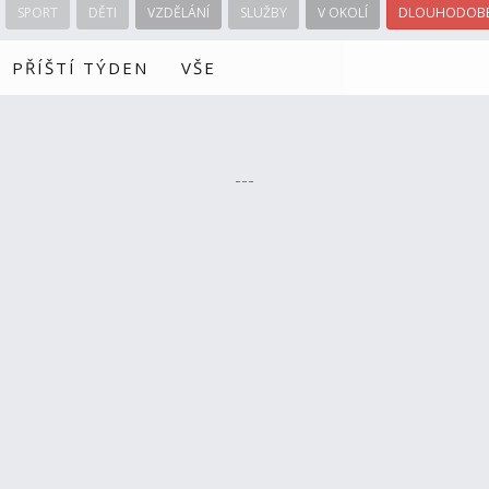
SPORT
DĚTI
VZDĚLÁNÍ
SLUŽBY
V OKOLÍ
DLOUHODOBÉ
PŘÍŠTÍ TÝDEN
VŠE
---