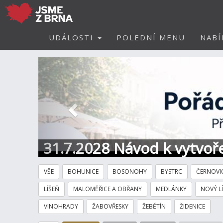
UDÁLOSTI
POLEDNÍ MENU
NABÍ
Předchozí
31.7.2028 Návod k vytvoře
VŠE
BOHUNICE
BOSONOHY
BYSTRC
ČERNOVI
LÍŠEŇ
MALOMĚŘICE A OBŘANY
MEDLÁNKY
NOVÝ L
VINOHRADY
ŽABOVŘESKY
ŽEBĚTÍN
ŽIDENICE