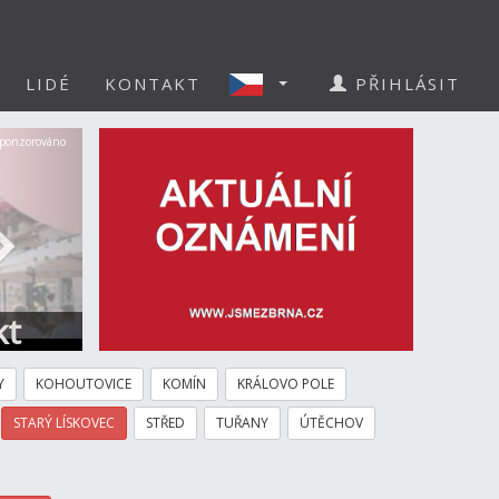
LIDÉ
KONTAKT
PŘIHLÁSIT
Další
ponzorováno
kt
Y
KOHOUTOVICE
KOMÍN
KRÁLOVO POLE
STARÝ LÍSKOVEC
STŘED
TUŘANY
ÚTĚCHOV