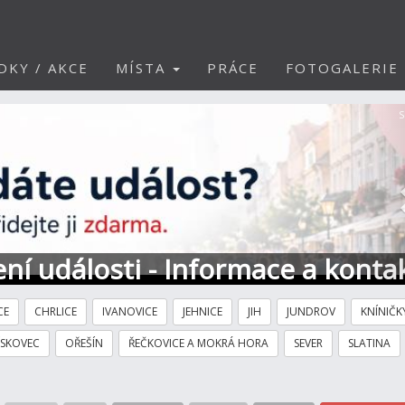
DKY / AKCE
MÍSTA
PRÁCE
FOTOGALERIE
S
ní události - Informace a konta
CE
CHRLICE
IVANOVICE
JEHNICE
JIH
JUNDROV
KNÍNIČK
ÍSKOVEC
OŘEŠÍN
ŘEČKOVICE A MOKRÁ HORA
SEVER
SLATINA