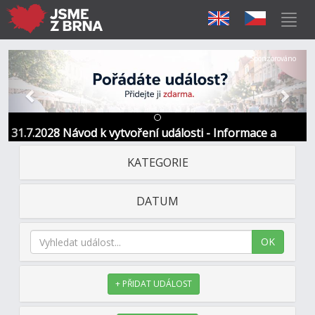
Předchozí
Další
Sponzorováno
31.7.2028 Návod k vytvoření události - Informace a
kontakt
KATEGORIE
DATUM
OK
+ PŘIDAT UDÁLOST