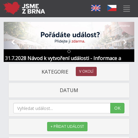
Předchozí
Další
Sponzorováno
31.7.2028 Návod k vytvoření události - Informace a
kontakt
KATEGORIE
V OKOLÍ
DATUM
OK
+ PŘIDAT UDÁLOST