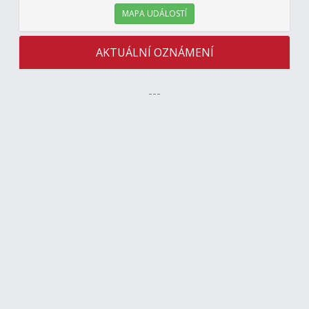
MAPA UDÁLOSTÍ
AKTUÁLNÍ OZNÁMENÍ
---