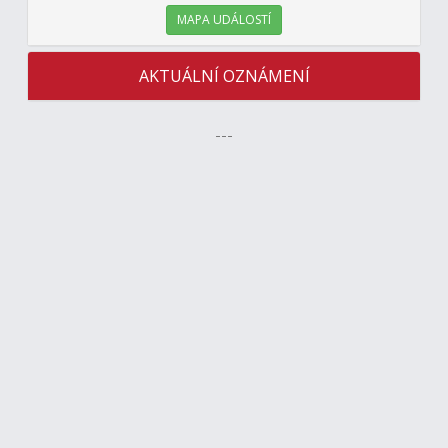
MAPA UDÁLOSTÍ
AKTUÁLNÍ OZNÁMENÍ
---