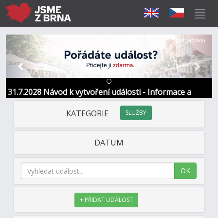
Předchozí
Další
Sponzorováno
31.7.2028 Návod k vytvoření události - Informace a
kontakt
KATEGORIE
SLUŽBY
DATUM
OK
+ PŘIDAT UDÁLOST