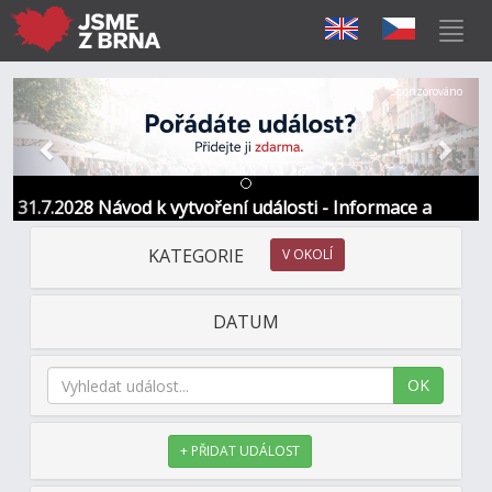
Předchozí
Další
Sponzorováno
31.7.2028 Návod k vytvoření události - Informace a
kontakt
KATEGORIE
V OKOLÍ
DATUM
OK
+ PŘIDAT UDÁLOST