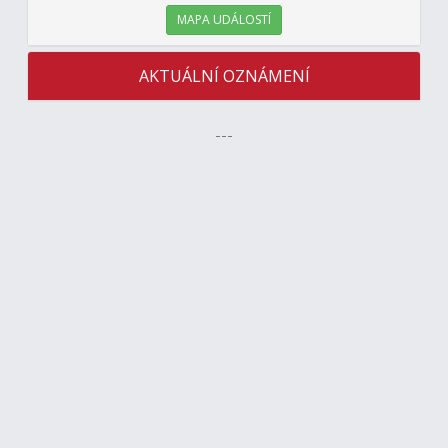
MAPA UDÁLOSTÍ
AKTUÁLNÍ OZNÁMENÍ
---