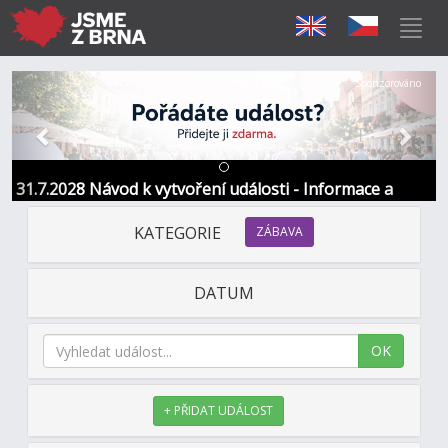
Předchozí
Další
Sponzorováno
31.7.2028 Návod k vytvoření události - Informace a
kontakt
KATEGORIE
ZÁBAVA
DATUM
OK
+ PŘIDAT UDÁLOST