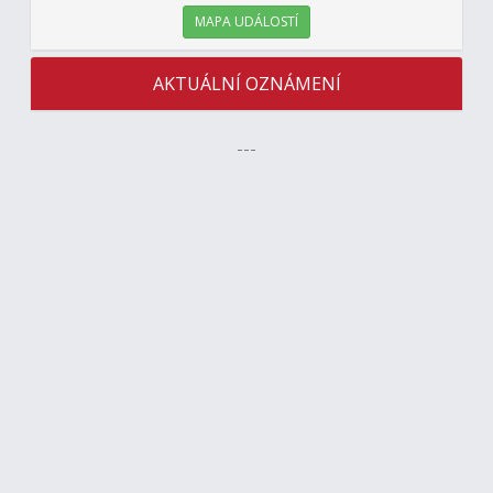
MAPA UDÁLOSTÍ
AKTUÁLNÍ OZNÁMENÍ
---