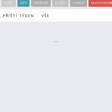
SPORT
DĚTI
VZDĚLÁNÍ
SLUŽBY
V OKOLÍ
DLOUHODOBÉ
PŘÍŠTÍ TÝDEN
VŠE
---