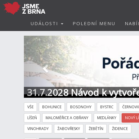
UDÁLOSTI
POLEDNÍ MENU
NABÍ
Předchozí
31.7.2028 Návod k vytvoře
VŠE
BOHUNICE
BOSONOHY
BYSTRC
ČERNOVI
LÍŠEŇ
MALOMĚŘICE A OBŘANY
MEDLÁNKY
NOVÝ L
VINOHRADY
ŽABOVŘESKY
ŽEBĚTÍN
ŽIDENICE