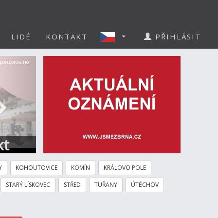
LIDÉ
KONTAKT
PŘIHLÁSIT
Další
ponzorováno
kt
Y
KOHOUTOVICE
KOMÍN
KRÁLOVO POLE
STARÝ LÍSKOVEC
STŘED
TUŘANY
ÚTĚCHOV