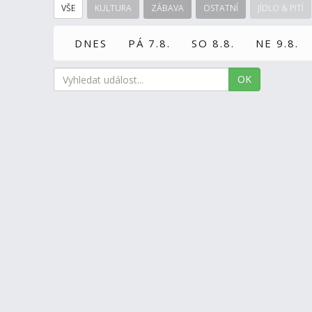
VŠE
KULTURA
ZÁBAVA
OSTATNÍ
JÍDLO & PITÍ
DNES
PÁ 7.8.
SO 8.8.
NE 9.8.
OK