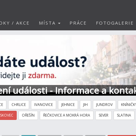
DKY / AKCE
MÍSTA
PRÁCE
FOTOGALERIE
S
ní události - Informace a konta
CE
CHRLICE
IVANOVICE
JEHNICE
JIH
JUNDROV
KNÍNIČK
ÍSKOVEC
OŘEŠÍN
ŘEČKOVICE A MOKRÁ HORA
SEVER
SLATINA