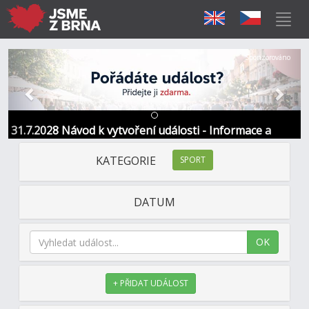
Předchozí
Další
Sponzorováno
31.7.2028 Návod k vytvoření události - Informace a
kontakt
KATEGORIE
SPORT
DATUM
OK
+ PŘIDAT UDÁLOST