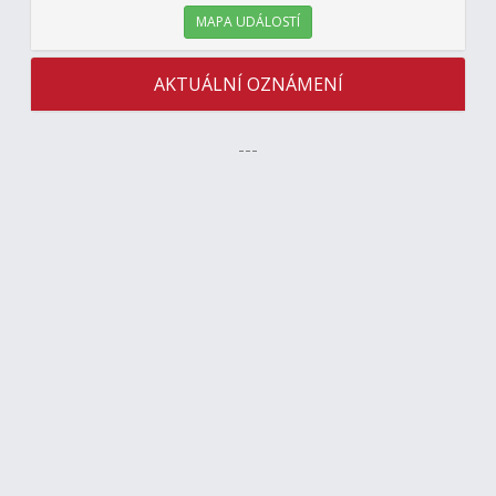
MAPA UDÁLOSTÍ
AKTUÁLNÍ OZNÁMENÍ
---