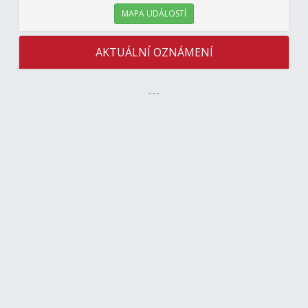
MAPA UDÁLOSTÍ
AKTUÁLNÍ OZNÁMENÍ
---