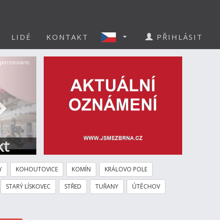
LIDÉ
KONTAKT
PŘIHLÁSIT
Další
ponzorováno
kt
Y
KOHOUTOVICE
KOMÍN
KRÁLOVO POLE
STARÝ LÍSKOVEC
STŘED
TUŘANY
ÚTĚCHOV