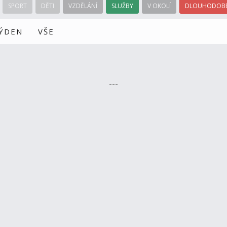
SPORT
DĚTI
VZDĚLÁNÍ
SLUŽBY
V OKOLÍ
DLOUHODOBÉ
TÝDEN
VŠE
---