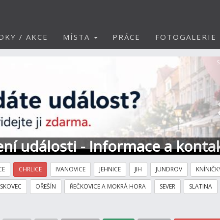
DKY / AKCE
MÍSTA
PRÁCE
FOTOGALERIE
S
ní události - Informace a konta
CE
CHRLICE
IVANOVICE
JEHNICE
JIH
JUNDROV
KNÍNIČK
ÍSKOVEC
OŘEŠÍN
ŘEČKOVICE A MOKRÁ HORA
SEVER
SLATINA