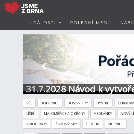
UDÁLOSTI
POLEDNÍ MENU
NABÍ
Předchozí
31.7.2028 Návod k vytvoře
VŠE
BOHUNICE
BOSONOHY
BYSTRC
ČERNOVI
LÍŠEŇ
MALOMĚŘICE A OBŘANY
MEDLÁNKY
NOVÝ L
VINOHRADY
ŽABOVŘESKY
ŽEBĚTÍN
ŽIDENICE