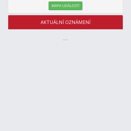
MAPA UDÁLOSTÍ
AKTUÁLNÍ OZNÁMENÍ
---