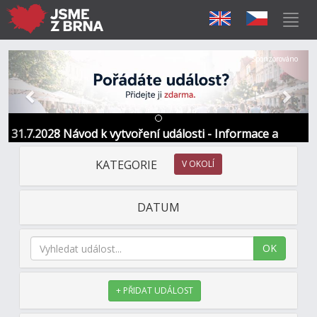
Předchozí
Další
Sponzorováno
31.7.2028 Návod k vytvoření události - Informace a
kontakt
KATEGORIE
V OKOLÍ
DATUM
OK
+ PŘIDAT UDÁLOST