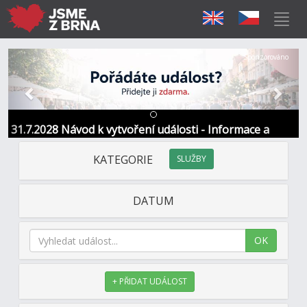
Předchozí
Další
Sponzorováno
31.7.2028 Návod k vytvoření události - Informace a
kontakt
KATEGORIE
SLUŽBY
DATUM
OK
+ PŘIDAT UDÁLOST