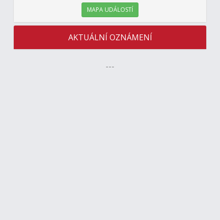
MAPA UDÁLOSTÍ
AKTUÁLNÍ OZNÁMENÍ
---