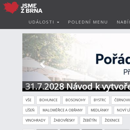
UDÁLOSTI
POLEDNÍ MENU
NABÍ
Předchozí
31.7.2028 Návod k vytvoře
VŠE
BOHUNICE
BOSONOHY
BYSTRC
ČERNOVI
LÍŠEŇ
MALOMĚŘICE A OBŘANY
MEDLÁNKY
NOVÝ L
VINOHRADY
ŽABOVŘESKY
ŽEBĚTÍN
ŽIDENICE