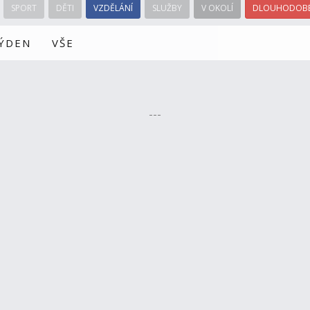
SPORT
DĚTI
VZDĚLÁNÍ
SLUŽBY
V OKOLÍ
DLOUHODOBÉ
TÝDEN
VŠE
---