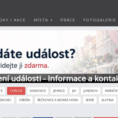
DKY / AKCE
MÍSTA
PRÁCE
FOTOGALERIE
S
ní události - Informace a konta
CE
CHRLICE
IVANOVICE
JEHNICE
JIH
JUNDROV
KNÍNIČK
ÍSKOVEC
OŘEŠÍN
ŘEČKOVICE A MOKRÁ HORA
SEVER
SLATINA