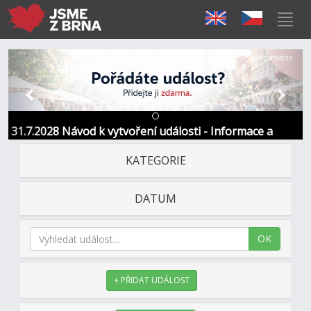
Předchozí
Další
Sponzorováno
31.7.2028 Návod k vytvoření události - Informace a
kontakt
KATEGORIE
DATUM
OK
+ PŘIDAT UDÁLOST