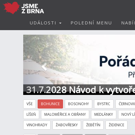
UDÁLOSTI
POLEDNÍ MENU
NABÍ
Předchozí
31.7.2028 Návod k vytvoře
VŠE
BOHUNICE
BOSONOHY
BYSTRC
ČERNOVI
LÍŠEŇ
MALOMĚŘICE A OBŘANY
MEDLÁNKY
NOVÝ L
VINOHRADY
ŽABOVŘESKY
ŽEBĚTÍN
ŽIDENICE