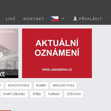
LIDÉ
KONTAKT
PŘIHLÁSIT
Další
ponzorováno
kt
Y
KOHOUTOVICE
KOMÍN
KRÁLOVO POLE
STARÝ LÍSKOVEC
STŘED
TUŘANY
ÚTĚCHOV