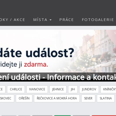
DKY / AKCE
MÍSTA
PRÁCE
FOTOGALERIE
S
ní události - Informace a konta
CE
CHRLICE
IVANOVICE
JEHNICE
JIH
JUNDROV
KNÍNIČK
ÍSKOVEC
OŘEŠÍN
ŘEČKOVICE A MOKRÁ HORA
SEVER
SLATINA