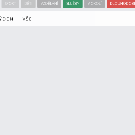
SPORT
DĚTI
VZDĚLÁNÍ
SLUŽBY
V OKOLÍ
DLOUHODOBÉ
TÝDEN
VŠE
---