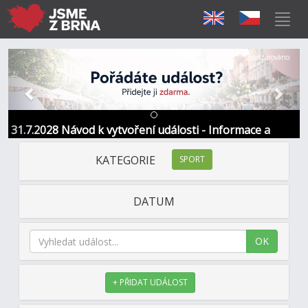
Předchozí
Další
Sponzorováno
31.7.2028 Návod k vytvoření události - Informace a
kontakt
KATEGORIE
SPORT
DATUM
OK
+ PŘIDAT UDÁLOST