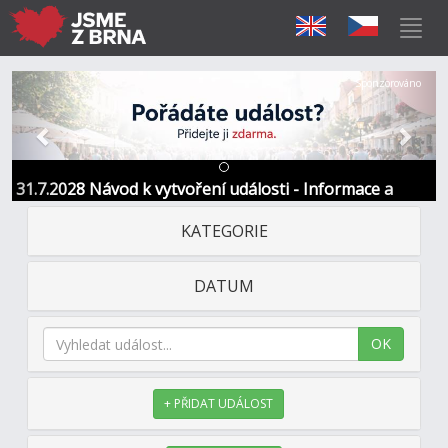
Předchozí
Další
Sponzorováno
31.7.2028 Návod k vytvoření události - Informace a
kontakt
KATEGORIE
DATUM
OK
+ PŘIDAT UDÁLOST