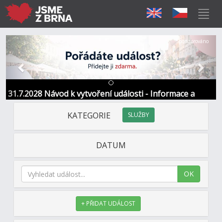
Předchozí
Další
Sponzorováno
31.7.2028 Návod k vytvoření události - Informace a
kontakt
KATEGORIE
SLUŽBY
DATUM
OK
+ PŘIDAT UDÁLOST