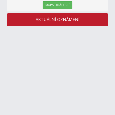
MAPA UDÁLOSTÍ
AKTUÁLNÍ OZNÁMENÍ
---