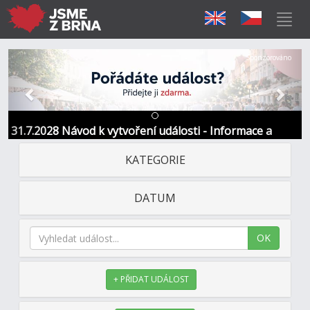
Předchozí
Další
Sponzorováno
31.7.2028 Návod k vytvoření události - Informace a
kontakt
KATEGORIE
DATUM
OK
+ PŘIDAT UDÁLOST